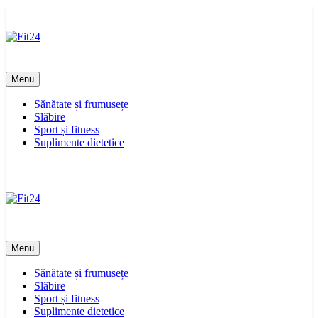
Skip
to
content
Fit24
Menu
Sănătate și frumusețe
Slăbire
Sport și fitness
Suplimente dietetice
Fit24
Menu
Sănătate și frumusețe
Slăbire
Sport și fitness
Suplimente dietetice