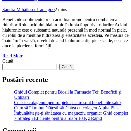
Sandra Mihăilescu
1 an ago
0
2 mins
Beneficiile suplimentelor cu acid hialuronic pentru combaterea
ridurilor Rolul acidului hialuronic în lupta împotriva ridurilor Acidul
hialuronic este o substanță naturală prezentă în mod normal în piele,
cu rolul de a menține hidratarea și elasticitatea acesteia. Pe măsură ce
înaintăm în vârstă, nivelul de acid hialuronic din piele scade, ceea ce
duce la pierderea fermității…
Read More
Caută
Caută
Postări recente
Ghidul Complet pentru Biosil la Farmacia Tei: Beneficii și
Utilizări
Ce este colagenul pentru piele și care sunt beneficiile sale?
Cum să îți îmbunătățești sănătatea cu colagen Alpha Plus
Îmbunătățește-ți sănătatea cu magneziu organic: Ghid complet
7 Strategii Eficiente pentru a Slăbi 10 Kg Rapid
Comentarii