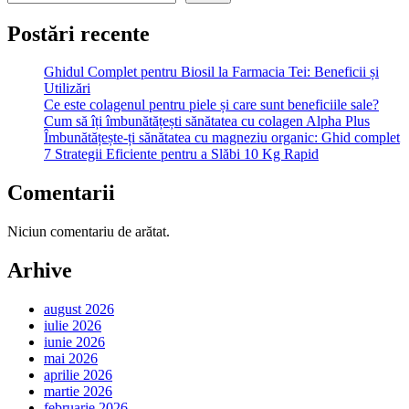
Postări recente
Ghidul Complet pentru Biosil la Farmacia Tei: Beneficii și
Utilizări
Ce este colagenul pentru piele și care sunt beneficiile sale?
Cum să îți îmbunătățești sănătatea cu colagen Alpha Plus
Îmbunătățește-ți sănătatea cu magneziu organic: Ghid complet
7 Strategii Eficiente pentru a Slăbi 10 Kg Rapid
Comentarii
Niciun comentariu de arătat.
Arhive
august 2026
iulie 2026
iunie 2026
mai 2026
aprilie 2026
martie 2026
februarie 2026