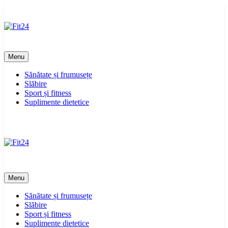
Skip
to
content
Fit24
Menu
Sănătate și frumusețe
Slăbire
Sport și fitness
Suplimente dietetice
Fit24
Menu
Sănătate și frumusețe
Slăbire
Sport și fitness
Suplimente dietetice